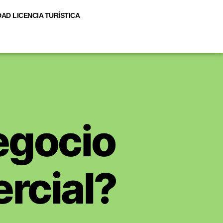
AD LICENCIA TURÍSTICA
egocio
rcial?