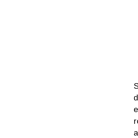
S
d
e
r
a